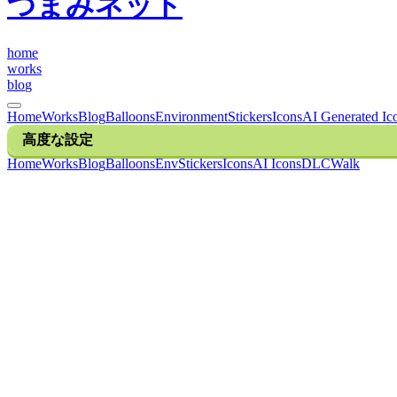
つまみネット
h
o
m
e
w
o
r
k
s
b
l
o
g
Home
Works
Blog
Balloons
Environment
Stickers
Icons
AI Generated Ic
高度な設定
H
o
m
e
W
o
r
k
s
B
l
o
g
B
a
l
l
o
o
n
s
E
n
v
S
t
i
c
k
e
r
s
I
c
o
n
s
A
I
I
c
o
n
s
D
L
C
W
a
l
k