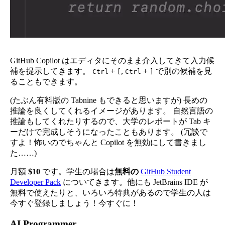
GitHub Copilot はエディタにそのまま介入してきて入力候
補を提示してきます。
+
,
+
で別の候補を見
Ctrl
[
Ctrl
]
ることもできます。
(たぶん有料版の Tabnine もできると思いますが) 長めの
推論を良くしてくれるイメージがあります。 自然言語の
推論もしてくれたりするので、大学のレポートが Tab キ
ーだけで完成しそうになったこともあります。 (冗談で
すよ！怖いのでちゃんと Copilot を無効にして書きまし
た……)
月額
$10
です。学生の場合は
無料の
GitHub Student
Developer Pack
についてきます。他にも JetBrains IDE が
無料で使えたりと、いろいろ特典があるので学生の人は
今すぐ登録しましょう！今すぐに！
AI Programmer