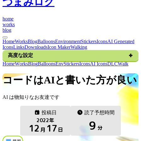
つまみログ
h
o
m
e
w
o
r
k
s
b
l
o
g
Home
Works
Blog
Balloons
Environment
Stickers
Icons
AI Generated
Icons
Links
Downloads
Icon Maker
Walking
高度な設定
H
o
m
e
W
o
r
k
s
B
l
o
g
B
a
l
l
o
o
n
s
E
n
v
S
t
i
c
k
e
r
s
I
c
o
n
s
A
I
I
c
o
n
s
D
L
C
W
a
l
k
コードはAIと書いた方が良い
AI は物知りなお友達です
投稿日
読了予想時間
2022
年
9
12
17
分
月
日
技術