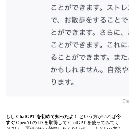
C
もし
ChatGPT を初めて知ったよ！
という方がいれば
今
すぐ
OpenAI の ID を取得して ChatGPT を使ってみてく
ださい。 面倒だから登録したくないぜ……！という方も