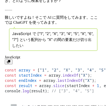
き、どのように検索をしますか？
……
難しいですよね！そこで AI に質問をしてみます。ここ
では ChatGPT を使ってみます。
JavaScript で ["1", "2", "X", "3", "4", "5", "X", "6",
"7"] という配列から "X" の間の要素だけ切り出
したい
JavaScript
const
 array
 =
 [
"1"
, 
"2"
, 
"X"
, 
"3"
, 
"4"
, 
"5"
const
 startIndex
 =
 array.
indexOf
(
"X"
);
const
 endIndex
 =
 array.
lastIndexOf
(
"X"
);
const
 result
 =
 array.
slice
(startIndex 
+
 1
, e
console.
log
(result); 
// ["3", "4", "5"]