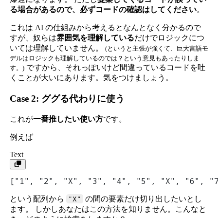
る場合があるので、必ずコードの確認はしてください
。
これは AI の仕組みから考えるとなんとなく分かるので
すが、奴らは
雰囲気を理解している
だけでロジックにつ
いては理解していません。
(というと主張が強くて、巨大言語モ
デルはロジックも理解しているのでは？という意見もあったりしま
ですから、それっぽいけど間違っているコードを吐
す。)
くことが大いにあります。気をつけましょう。
Case 2: ググる代わりに使う
これが
一番推したい使い方
です。
例えば
Text
["1", "2", "X", "3", "4", "5", "X", "6", "
"X"
という配列から
の間の要素だけ切り出したいとし
ます。 しかしあなたはこの方法を知りません。こんなと