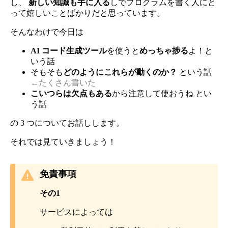
し、
新しい知識も手に入る
しでプログラムを書く人にと
って嬉しいことばかりだと思っています。
そんなわけで今日は
AI コード生成ツール
を使うと
めっちゃ捗る
よ！と
いう話
そもそも
どのようにこれらが動くのか？
という話
←たくさん書いた
こいつらは欠点もある
から注意して使おうね とい
う話
の 3 つについてお話しします。
それでは見ていきましょう！
免責事項
その1
サービスによっては