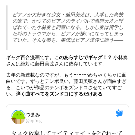
ピアノが大好きな少女・藤田美弦は、入学した高校
の寮で、かつてのピアノのライバルで当時天才と呼
ばれていた小林奏と同室になる。しかし奏は留学し
た時のトラウマから、ピアノが嫌いになってしまっ
ていた。そんな奏を、美弦はピアノ連弾に誘う――
ギャグ百合漫画です。
このあらすじでギャグ！？
小林奏
さんは絶対に藤田美弦さんに依存しています。
去年の新連載なのですが、もう〜〜〜めちゃくちゃに面
白いです。ずっとテンポ良い。藤田美弦さんが面白すぎ
る、こいつが作品のテンポをズンドコさせていてすご
い。
弾く曲すべてをズンドコにするだけある
つまみ
@
trpfrog
タスク放棄してエイティエイトを2でわって