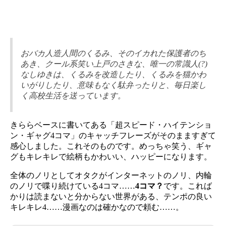
おバカ人造人間のくるみ、そのイカれた保護者のち
あき、クール系笑い上戸のさきな、唯一の常識人(?)
なしゆきは、くるみを改造したり、くるみを猫かわ
いがりしたり、意味もなく駄弁ったりと、毎日楽し
く高校生活を送っています。
きららベースに書いてある「超スピード・ハイテンショ
ン・ギャグ4コマ」のキャッチフレーズがそのまますぎて
感心しました。これそのものです。めっちゃ笑う、ギャ
グもキレキレで絵柄もかわいい、ハッピーになります。
全体のノリとしてオタクがインターネットのノリ、内輪
のノリで喋り続けている4コマ……
4コマ？
です。これば
かりは読まないと分からない世界がある、テンポの良い
キレキレ4……漫画なのは確かなので頼む……。