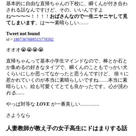
基本的に自由な直帰ちゃんの下校に、瞬くんが付き合わ
される話なんですけど、その、いいんですよ
ね〜〜〜〜！！！！
おばさんなので一生ニヤニヤして見
てしまいます
。は〜〜素晴らしい……
Tweet not found
id =
1807367689515778502
オオオ😭😭😭😭
直帰ちゃんって基本小学生マインドなので、棒とか石と
か集めるの好きなタイプで、瞬くんのこともでっかい犬
くらいにしか思ってなかったと思うんですけど、 徐々に
惹かれていくのが本当に素晴らしいですね……本当に素
晴らしい。絵も可愛くてとても良かったです。
心が洗わ
れる……
やっぱ対等な
LOVE
が一番美しい…………
さようなら
人妻教師が教え子の女子高生にドはまりする話