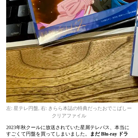
左: 星テレ円盤, 右: きらら本誌の特典だったおでこぱしー
クリアファイル
2023年秋クールに放送されていた星屑テレパス、本当に
すごくて円盤を買ってしまいました。
まだ Blu-ray ドラ