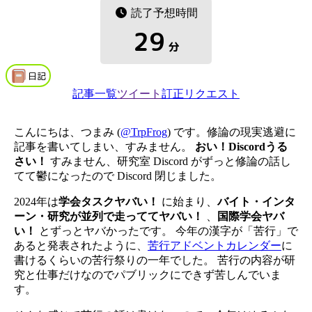
読了予想時間
29
分
日記
記事一覧
ツイート
訂正リクエスト
こんにちは、つまみ (
@TrpFrog
) です。修論の現実逃避に
記事を書いてしまい、すみません。
おい！Discordうる
さい！
すみません、研究室 Discord がずっと修論の話し
てて鬱になったので Discord 閉じました。
2024年は
学会タスクヤバい！
に始まり、
バイト・インタ
ーン・研究が並列で走っててヤバい！
、
国際学会ヤバ
い！
とずっとヤバかったです。 今年の漢字が「苦行」で
あると発表されたように、
苦行アドベントカレンダー
に
書けるくらいの苦行祭りの一年でした。 苦行の内容が研
究と仕事だけなのでパブリックにできず苦しんでいま
す。