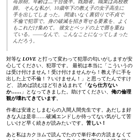
苺原樹。年齢は二十台後半。既婚者。職業は高校教
師。 そんな私が、10歳年下の教え子の女子高生に
手を出してしまった。 間違いなく裏切りで不貞で
不倫で犯罪で。身の破滅を招き寄せる要素を、よく
もこれだけ集めて。 彼女とベッドの上で唇を重ね
ている。――なんで、こんなことになってしまった
んだろう。
対等な
LOVE
と打って変わって犯罪の匂いがしますが安
心してください、犯罪です。 最初は本当に「こういうの
は受け付けません！受け付けませんから！教え子に手を
出した上で不倫！？いけません！」と思ってたんですけ
ど、 読めば読むほど引き込まれて「
なら仕方ない
か……
」となってきました。助けてください、
俺の倫理
観が壊れてきています
。
作者は安達としまむらの入間人間先生です。あだしま好
きな人は是非……破滅エンドしか待ってない気がして苦
しいけど早く続きが読みたいです。
苦しい！
あと私はカクヨムで読んでたので単行本の方読まなくて