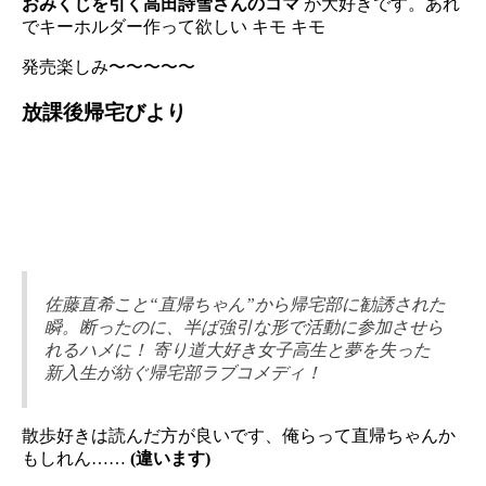
おみくじを引く高田詩雪さんのコマ
が大好きです。あれ
でキーホルダー作って欲しい キモ キモ
発売楽しみ〜〜〜〜〜
放課後帰宅びより
佐藤直希こと“直帰ちゃん”から帰宅部に勧誘された
瞬。断ったのに、半ば強引な形で活動に参加させら
れるハメに！ 寄り道大好き女子高生と夢を失った
新入生が紡ぐ帰宅部ラブコメディ！
散歩好きは読んだ方が良いです、俺らって直帰ちゃんか
もしれん……
(違います)