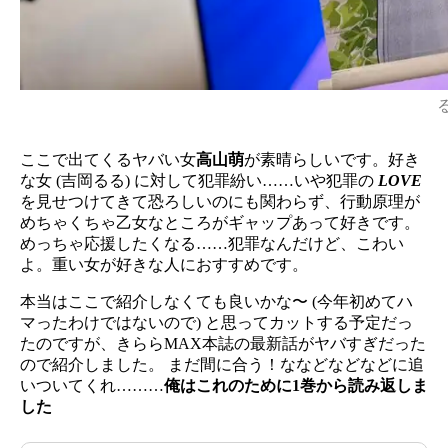
ここで出てくるヤバい女
高山萌
が素晴らしいです。好き
な女 (吉岡るる) に対して犯罪紛い……いや犯罪の
LOVE
を見せつけてきて恐ろしいのにも関わらず、行動原理が
めちゃくちゃ乙女なところがギャップあって好きです。
めっちゃ応援したくなる……犯罪なんだけど、こわい
よ。重い女が好きな人におすすめです。
本当はここで紹介しなくても良いかな〜 (今年初めてハ
マったわけではないので) と思ってカットする予定だっ
たのですが、きららMAX本誌の最新話がヤバすぎだった
ので紹介しました。 まだ間に合う！ななどなどなどに追
いついてくれ………
俺はこれのために1巻から読み返しま
した