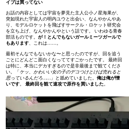
イブは買ってない
お話の内容としては宇宙を夢見た主人公小ノ星海果が、
突如現れた宇宙人の明内ユウと出会い、なんやかんやあ
り、モデルロケットを飛ばすサークル・ロケット研究会
を立ち上げ、なんやかんやという話です。 いわゆる青春
部活ものです。
が！とんでもないガールミーツガールで
もあります
、これは……。
最初そんなでもないかな〜と思ったのですが、回を追う
ごとにどんどこ面白くなっててすごかったです。 最終回
は特に、本当にデカすぎるので是非最後まで観てくださ
い。「
ケッ、かわいい女の子のデコつけとけば売れると
思っているんだろ……
」と舐めていました。
俺は俺が憎
いです
。
最終回を観て速攻で原作を買いました
。