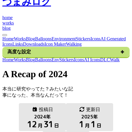
つまみログ
h
o
m
e
w
o
r
k
s
b
l
o
g
Home
Works
Blog
Balloons
Environment
Stickers
Icons
AI Generated
Icons
Links
Downloads
Icon Maker
Walking
高度な設定
H
o
m
e
W
o
r
k
s
B
l
o
g
B
a
l
l
o
o
n
s
E
n
v
S
t
i
c
k
e
r
s
I
c
o
n
s
A
I
I
c
o
n
s
D
L
C
W
a
l
k
A Recap of 2024
本当に研究やってた？みたいな記
事になった、本当なんだって！
投稿日
更新日
2024
年
2025
年
12
31
1
1
月
日
月
日