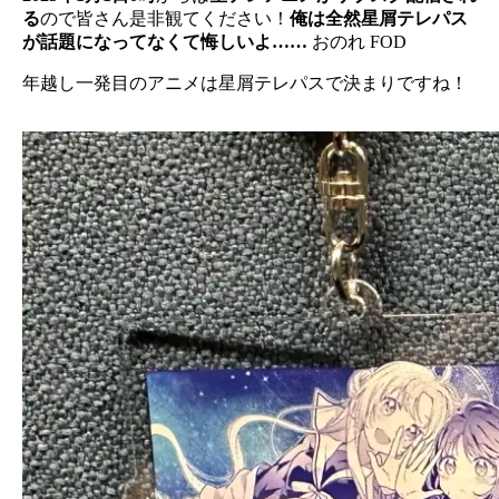
る
ので皆さん是非観てください！
俺は全然星屑テレパス
が話題になってなくて悔しいよ……
おのれ FOD
年越し一発目のアニメは星屑テレパスで決まりですね！